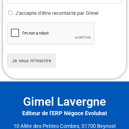
A
J'accepte d'être recontacté par Gimel
c
c
e
p
t
e
z
-
Je veux m'inscrire
v
o
u
s
d
e
Gimel Lavergne
n
o
u
Editeur de l'ERP Négoce Evolubat
s
d
10 Allée des Petites Combes, 01700 Beynost
o