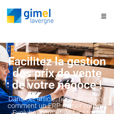
Facilitez la gestion
des prix de vente
de votre négoce !
Dans cet article, nous allons voir
comment un ERP métier comme
Evolubat permet de faciliter la