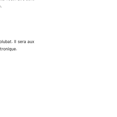
e.
lubat. Il sera aux
ctronique.