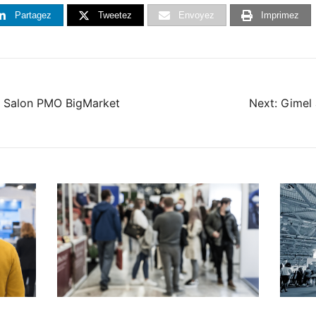
Partagez
Tweetez
Envoyez
Imprimez
u Salon PMO BigMarket
Next:
Gimel 