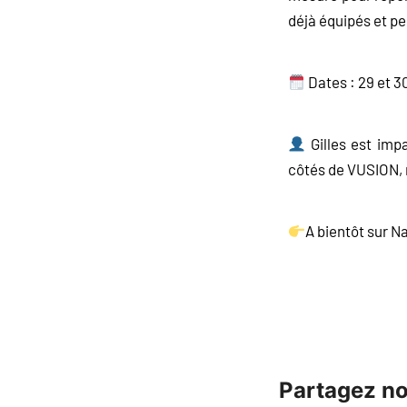
déjà équipés et pe
Dates : 29 et 3
Gilles est imp
côtés de VUSION, n
A bientôt sur N
Partagez not