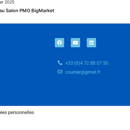
ier 2025
 au Salon PMO BigMarket
+33 (0)4 72 88 07 50
courrier@gimel.fr
ées personnelles