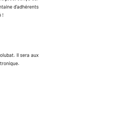
ntaine d’adhérents
 !
lubat. Il sera aux
ctronique.