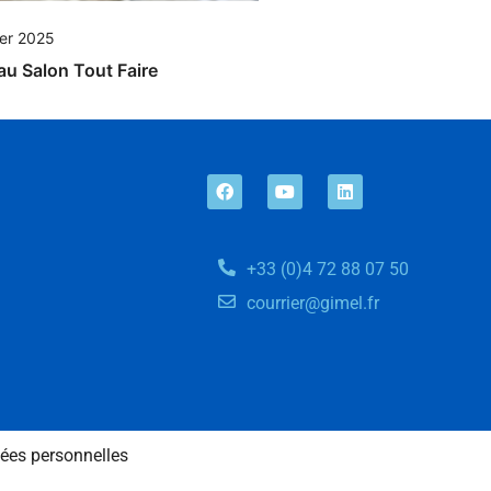
ier 2025
au Salon Tout Faire
+33 (0)4 72 88 07 50
courrier@gimel.fr
ées personnelles