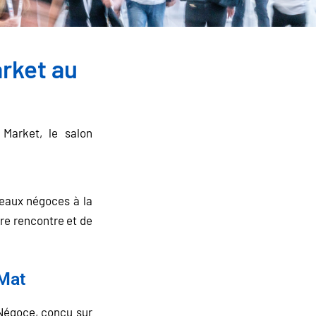
rket au
Market, le salon
veaux négoces à la
tre rencontre et de
gMat
 Négoce, conçu sur