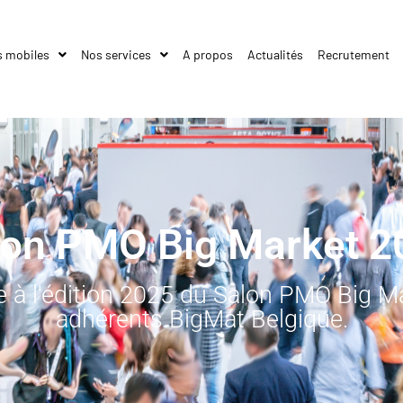
s mobiles
Nos services
A propos
Actualités
Recrutement
lon PMO Big Market 2
e à l'édition 2025 du Salon PMO Big Ma
adhérents BigMat Belgique.