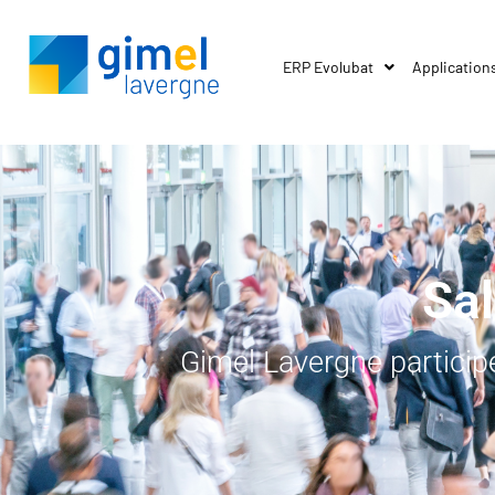
ERP Evolubat
Application
Sa
Gimel Lavergne particip