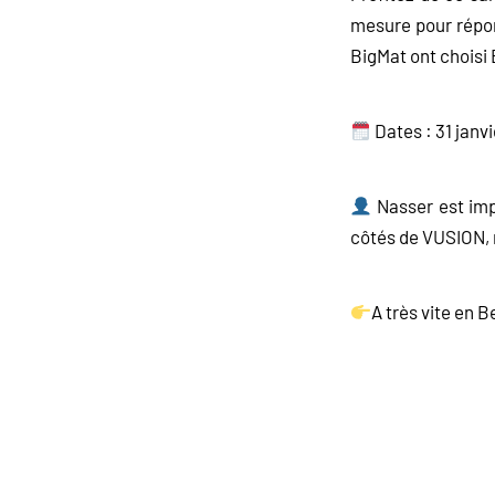
mesure pour répon
BigMat ont choisi 
Dates : 31 janv
Nasser est imp
côtés de VUSION, n
A très vite en B