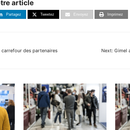
re article
Partagez
Tweetez
Envoyez
Imprimez
 carrefour des partenaires
Next:
Gimel 